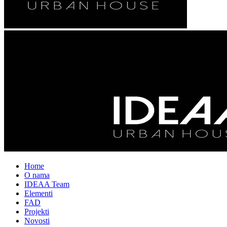
Home
O nama
IDEAA Team
Elementi
FAD
Projekti
Novosti