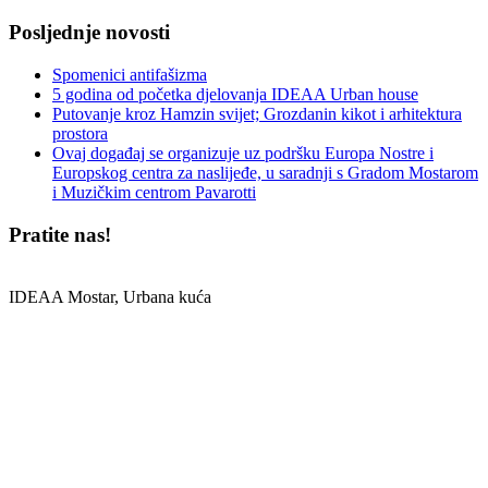
Posljednje novosti
Spomenici antifašizma
5 godina od početka djelovanja IDEAA Urban house
Putovanje kroz Hamzin svijet; Grozdanin kikot i arhitektura
prostora
Ovaj događaj se organizuje uz podršku Europa Nostre i
Europskog centra za naslijeđe, u saradnji s Gradom Mostarom
i Muzičkim centrom Pavarotti
Pratite nas!
IDEAA Mostar, Urbana kuća