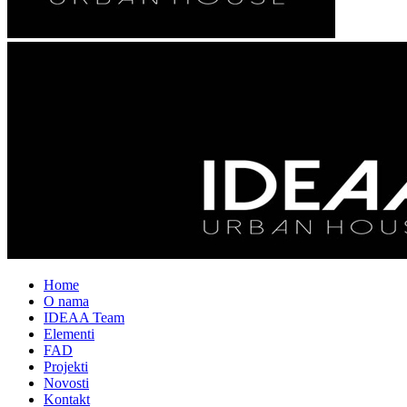
Home
O nama
IDEAA Team
Elementi
FAD
Projekti
Novosti
Kontakt