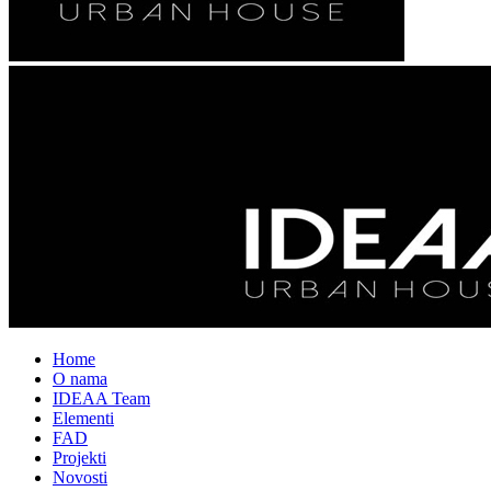
Home
O nama
IDEAA Team
Elementi
FAD
Projekti
Novosti