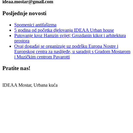
ideaa.mostar@gmail.com
Posljednje novosti
Spomenici antifašizma
5 godina od početka djelovanja IDEAA Urban house
Putovanje kroz Hamzin svijet; Grozdanin kikot i arhitektura
prostora
Ovaj događaj se organizuje uz podršku Europa Nostre i
Europskog centra za naslijeđe, u saradnji s Gradom Mostarom
i Muzičkim centrom Pavarotti
Pratite nas!
IDEAA Mostar, Urbana kuća