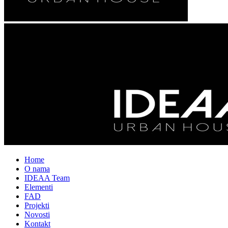
Home
O nama
IDEAA Team
Elementi
FAD
Projekti
Novosti
Kontakt