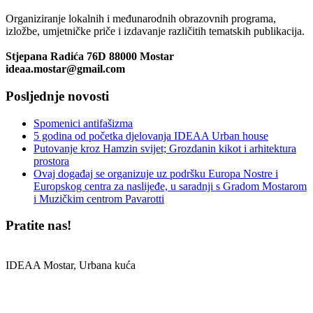
Organiziranje lokalnih i međunarodnih obrazovnih programa,
izložbe, umjetničke priče i izdavanje različitih tematskih publikacija.
Stjepana Radića 76D 88000 Mostar
ideaa.mostar@gmail.com
Posljednje novosti
Spomenici antifašizma
5 godina od početka djelovanja IDEAA Urban house
Putovanje kroz Hamzin svijet; Grozdanin kikot i arhitektura
prostora
Ovaj događaj se organizuje uz podršku Europa Nostre i
Europskog centra za naslijeđe, u saradnji s Gradom Mostarom
i Muzičkim centrom Pavarotti
Pratite nas!
IDEAA Mostar, Urbana kuća