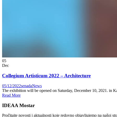
05
Dec
Collegium Artisticum 2022 – Architecture
05/12/2022
senada
News
The exhibition will be opened on Saturday, December 10, 2021. in Kata
Read More
IDEAA Mostar
Pročitajte novosti i aktualnosti koje redovno objavljujemo na našoj st