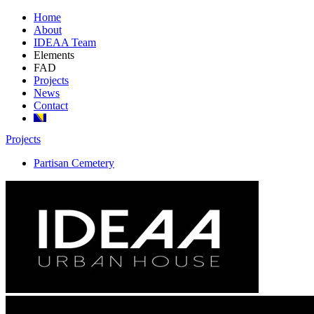
Home
About
IDEAA Team
Elements
FAD
Projects
News
Contact
Projects
Partisan Cemetery