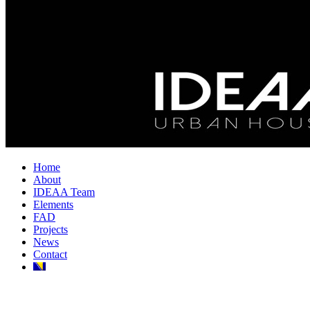
Home
About
IDEAA Team
Elements
FAD
Projects
News
Contact